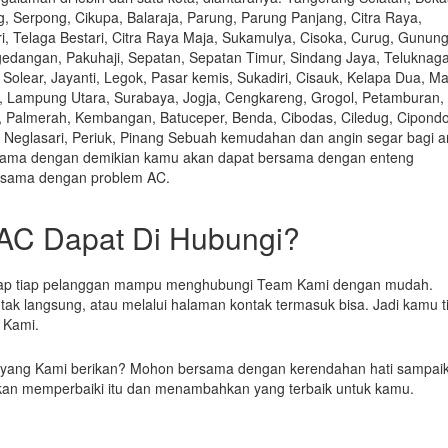
g, Serpong, Cikupa, Balaraja, Parung, Parung Panjang, Citra Raya,
i, Telaga Bestari, Citra Raya Maja, Sukamulya, Cisoka, Curug, Gunun
gedangan, Pakuhaji, Sepatan, Sepatan Timur, Sindang Jaya, Teluknaga
Solear, Jayanti, Legok, Pasar kemis, Sukadiri, Cisauk, Kelapa Dua, M
, Lampung Utara, Surabaya, Jogja, Cengkareng, Grogol, Petamburan,
, Palmerah, Kembangan, Batuceper, Benda, Cibodas, Ciledug, Cipond
 Neglasari, Periuk, Pinang Sebuah kemudahan dan angin segar bagi 
ersama dengan demikian kamu akan dapat bersama dengan enteng
rsama dengan problem AC.
AC Dapat Di Hubungi?
tiap tiap pelanggan mampu menghubungi Team Kami dengan mudah.
ak langsung, atau melalui halaman kontak termasuk bisa. Jadi kamu t
 Kami.
 yang Kami berikan? Mohon bersama dengan kerendahan hati sampai
kan memperbaiki itu dan menambahkan yang terbaik untuk kamu.