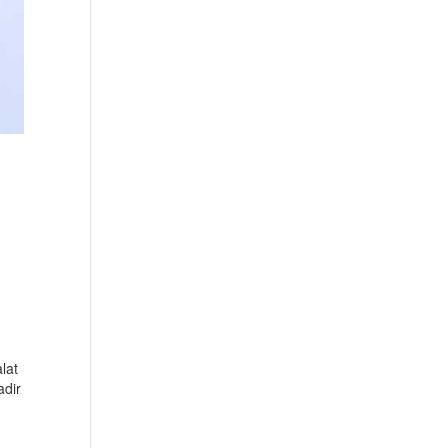
lat
adir