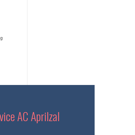
ng
ice AC Aprilzal