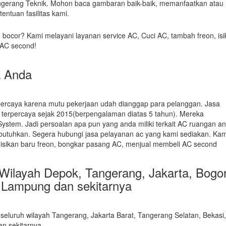
Tangerang Teknik. Mohon baca gambaran baik-baik, memanfaatkan atau
tentuan fasilitas kami.
u bocor? Kami melayani layanan service AC, Cuci AC, tambah freon, is
 AC second!
a Anda
rpercaya karena mutu pekerjaan udah dianggap para pelanggan. Jasa
si terpercaya sejak 2015(berpengalaman diatas 5 tahun). Mereka
ystem. Jadi persoalan apa pun yang anda miliki terkait AC ruangan a
tuhkan. Segera hubungi jasa pelayanan ac yang kami sediakan. Kam
, isikan baru freon, bongkar pasang AC, menjual membeli AC second
Wilayah Depok, Tangerang, Jakarta, Bogor
 Lampung dan sekitarnya
seluruh wilayah Tangerang, Jakarta Barat, Tangerang Selatan, Bekasi,
n sekitarnya.