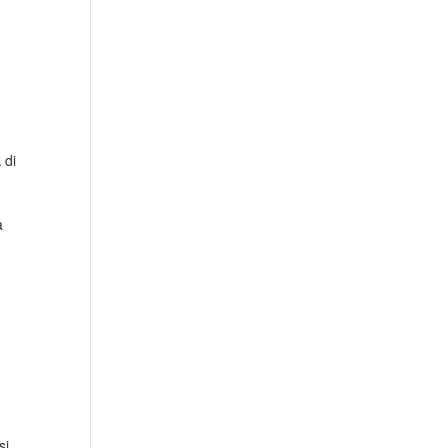
 di
a
i,