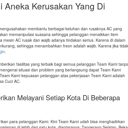
i Aneka Kerusakan Yang Di
 mengusahakan membantu berbagai keluhan dan rusaknya AC yang
 akan memanipulasi suasana sehingga pelanggan menaikkan item
a mesin AC rusak dan wajib adanya tindakan serius. Karena di dalam
erkurang, sehingga menambahkan freon adalah wajib. Karena jika tidak
gin
.
erikan fasilitas yang terbaik bagi semua pelanggan Team Kami tanp
 mengenai situasi dan problem yang berlangsung dapat Team Kami
i Team Kami kepuasan pelanggan atas pekerjaaan Team Kami adalah
sa Cuci AC.
ikan Melayani Setiap Kota Di Beberapa
rikan para pelanggan Kami. Kini Team Kami udah bisa menghadirkan
alaman di lebih dari satu kota, diantaranya: Tangerang Selatan, Bekas