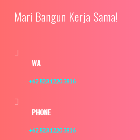
Mari Bangun Kerja Sama!

WA
+62 823 1220 3816

PHONE
+62 823 1220 3816