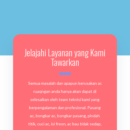
Jelajahi Layanan yang Kami
Tawarkan
Semua masalah dan apapun kerusakan ac
ruaqngan anda hanya akan dapat di
selesaikan oleh team teknisi kami yang
berpengalaman dan profesional. Pasang
ac, bongkar ac, bongkar pasang, pindah
titik, cuci ac, isi freon, ac bau tidak sedap,