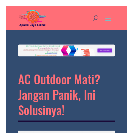
AC Outdoor Mati?
Jangan Panik, Ini
Solusinya!