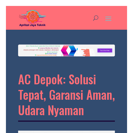
AC Depok: Solusi
Tepat, Garansi Aman,
Udara Nyaman