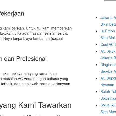
Pekerjaan
Jakarta 
Bikin Bet
g kami berikan. Untuk itu, kami memberikan
Isi Freo
lakukan. Jika ada masalah setelah servis,
Siap Mel
aikinya tanpa biaya tambahan (sesuai
Cuci AC D
AC Sejuk
 dan Profesional
Jakarta B
Dinginka
Service 
tamakan pelayanan yang ramah dan
AC Depok
skan masalah AC Anda dengan bahasa yang
 terbaik, dan menjawab semua pertanyaan
Nyaman
Butuh Te
Solusinya
 yang Kami Tawarkan
Solusi A
Siap Mem