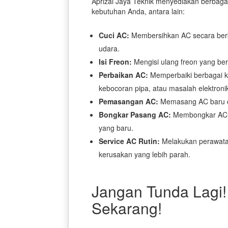
Aprizal Jaya Teknik menyediakan berbag
kebutuhan Anda, antara lain:
Cuci AC:
Membersihkan AC secara berka
udara.
Isi Freon:
Mengisi ulang freon yang be
Perbaikan AC:
Memperbaiki berbagai k
kebocoran pipa, atau masalah elektroni
Pemasangan AC:
Memasang AC baru de
Bongkar Pasang AC:
Membongkar AC l
yang baru.
Service AC Rutin:
Melakukan perawata
kerusakan yang lebih parah.
Jangan Tunda Lagi
Sekarang!