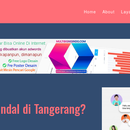
Home
About
Lay
ndal di Tangerang?