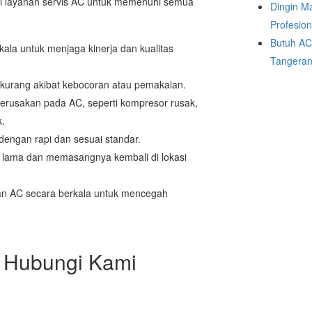
ai layanan servis AC untuk memenuhi semua
Dingin M
Profesio
Butuh AC
la untuk menjaga kinerja dan kualitas
Tangeran
rkurang akibat kebocoran atau pemakaian.
erusakan pada AC, seperti kompresor rusak,
k.
ngan rapi dan sesuai standar.
ama dan memasangnya kembali di lokasi
n AC secara berkala untuk mencegah
! Hubungi Kami