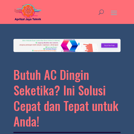
Butuh AC Dingin
Seketika? Ini Solusi
Cepat dan Tepat untuk
Anda!