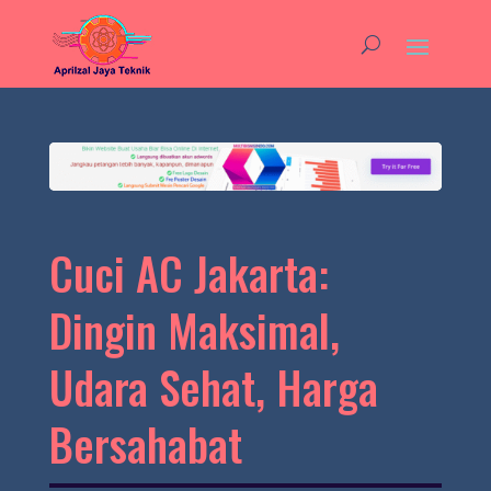
Cuci AC Jakarta:
Dingin Maksimal,
Udara Sehat, Harga
Bersahabat