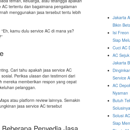
pada teman, keluarga, atau tetangga apakah
e AC tertentu dan bagaimana pengalaman
rnah menggunakan jasa tersebut tentu lebih
Jakarta 
Bikin Bet
i: “Eh, kamu dulu service AC di mana ya?
Isi Freo
?”
Siap Mel
Cuci AC D
ne
AC Sejuk
Jakarta B
penting. Cari tahu apakah jasa service AC
Dinginka
sosial. Periksa ulasan dan testimoni dari
Service 
ah mereka memberikan respon yang cepat
AC Depok
 keluhan pelanggan.
Nyaman
Maps atau platform review lainnya. Semakin
Butuh Te
ungkinan jasa service AC tersebut
Solusinya
Solusi A
Siap Mem
i Beberapa Penyedia Jasa