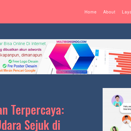
Home
About
Lay
an Terpercaya:
Udara Sejuk di