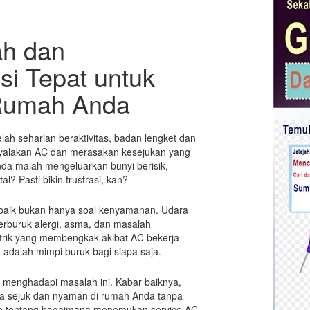
ah dan
si Tepat untuk
 Rumah Anda
lah seharian beraktivitas, badan lengket dan
nyalakan AC dan merasakan kesejukan yang
da malah mengeluarkan bunyi berisik,
al? Pasti bikin frustrasi, kan?
 baik bukan hanya soal kenyamanan. Udara
erburuk alergi, asma, dan masalah
istrik yang membengkak akibat AC bekerja
h adalah mimpi buruk bagi siapa saja.
an menghadapi masalah ini. Kabar baiknya,
ra sejuk dan nyaman di rumah Anda tanpa
ap tentang bagaimana menemukan service AC