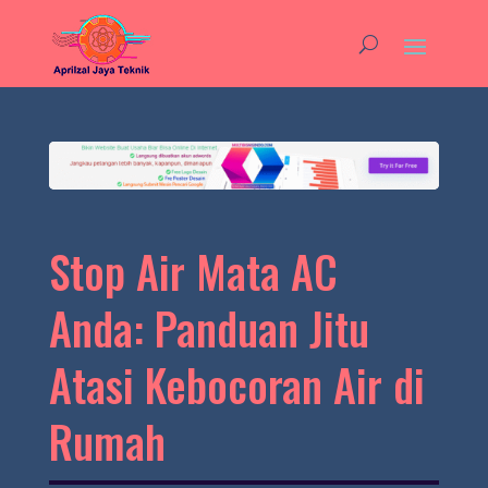
Stop Air Mata AC
Anda: Panduan Jitu
Atasi Kebocoran Air di
Rumah