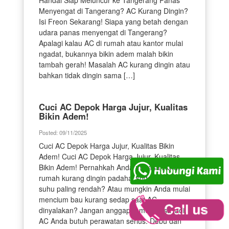
Menyengat di Tangerang? AC Kurang Dingin?
Isi Freon Sekarang! Siapa yang betah dengan
udara panas menyengat di Tangerang?
Apalagi kalau AC di rumah atau kantor mulai
ngadat, bukannya bikin adem malah bikin
tambah gerah! Masalah AC kurang dingin atau
bahkan tidak dingin sama […]
Cuci AC Depok Harga Jujur, Kualitas
Bikin Adem!
Posted: 09/11/2025
Cuci AC Depok Harga Jujur, Kualitas Bikin
Adem! Cuci AC Depok Harga Jujur, Kualitas
Bikin Adem! Pernahkah Anda merasa AC di
rumah kurang dingin padahal sudah disetel
suhu paling rendah? Atau mungkin Anda mulai
mencium bau kurang sedap saat AC
dinyalakan? Jangan anggap remeh! Bisa jadi,
AC Anda butuh perawatan serius. Debu dan