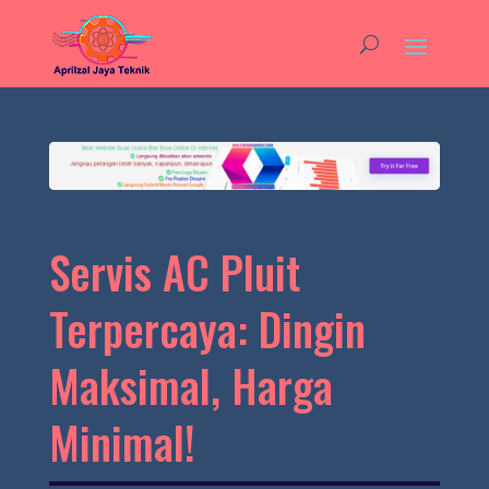
Servis AC Pluit
Terpercaya: Dingin
Maksimal, Harga
Minimal!