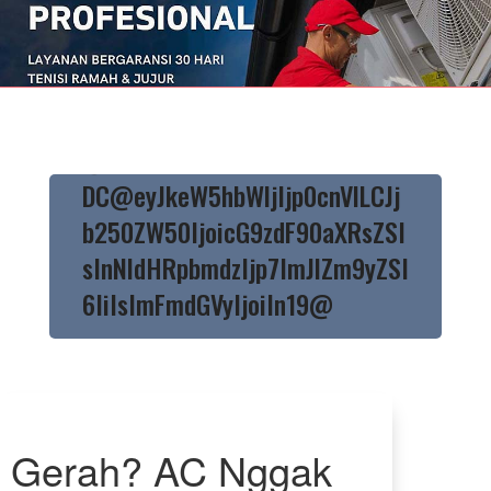
@ET-
DC@eyJkeW5hbWljIjp0cnVlLCJj
b250ZW50IjoicG9zdF90aXRsZSI
sInNldHRpbmdzIjp7ImJlZm9yZSI
6IiIsImFmdGVyIjoiIn19@
Gerah? AC Nggak